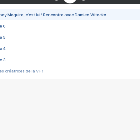
bey Maguire, c'est lui ! Rencontre avec Damien Witecka
e 6
e 5
e 4
e 3
s créatrices de la VF !
e 2
e 1
e Mektoub My Love arrive enfin ! Rencontre avec Shaïn Boumedine et Sal
i : après Toni en famille
elle réalise le bouleversant Dites lui que je l'aime
ais ! Rencontre autour de Vie privée de Rebecca Zlotowski