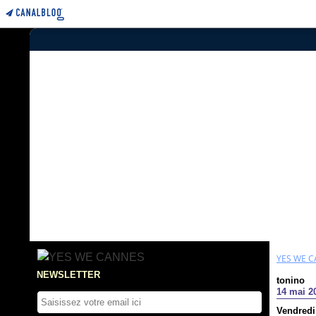
YES WE 
NEWSLETTER
tonino
14 mai 2
Vendred