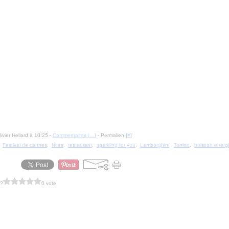
ivier Hellard à 10:25 -
Commentaires [
…
]
- Permalien [
#
]
,
Festival de cannes
,
fêtes
,
restaurant
,
sparkling for you
,
Lamborghini
,
Tonino
,
boisson energ
 ?
0 vote