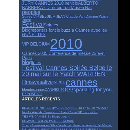
JURY CANNES 2010 benicioALBERTO
BARBERA - Directeur du Musée Nat
peoples
Soirée VIP BELGIUM JEAN Claude Van Damme Warren
Yacht
Festival
Soirees
Blogreporters font le buzz a Cannes avec les
NUNETTES
2010
VIP BELGIUM
Cannes 2009 Conference de presse 23 avril
Paris
blog
fêtes
Festival Cannes Soirée Belge le
20 mai sur le Yatch WARREN
cannes
films
wasalive
BARBIE
sparkling for you
blogdecannes
CANNES 2010
FIF
EXPOSITIOn
ARTICLES RÉCENTS
BLOG sur le 70e FESTIVAL DE CANNES du 17 au 28 mai 2017
69e Festival de Cannes du 11 au 22 mai 2016 infos-blog
YES WE CANNES By Blogreporters !
HOMMAGE A JEAN-PAUL BELMONDO
Thierry Frémeaux et Gilles Jacob dévoileront la séléction le 14 avril.
MELANIE LAURENT MAITRESSE DE CEREMONIE DU 64e