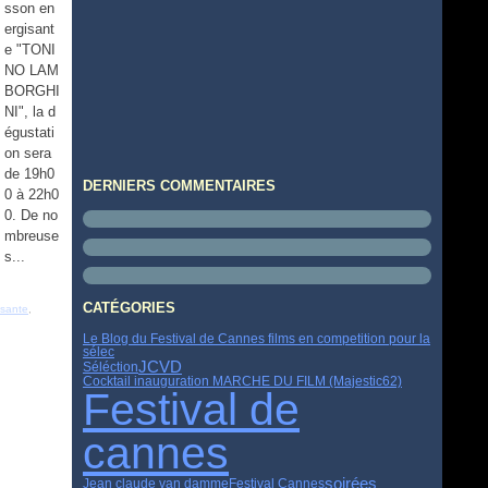
sson en
ergisant
e "TONI
NO LAM
BORGHI
NI", la d
égustati
on sera
de 19h0
DERNIERS COMMENTAIRES
0 à 22h0
0. De no
mbreuse
s...
CATÉGORIES
isante
,
Le Blog du Festival de Cannes films en competition pour la
sélec
JCVD
Séléction
Cocktail inauguration MARCHE DU FILM (Majestic62)
Festival de
cannes
soirées
Jean claude van damme
Festival Cannes