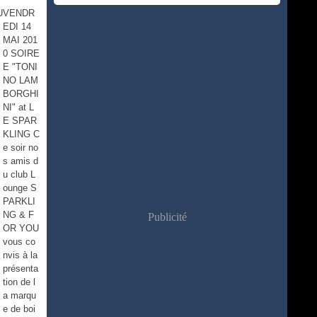
VENDR
EDI 14
MAI 201
0 SOIRE
E "TONI
NO LAM
BORGHI
NI" at L
E SPAR
KLING C
e soir no
s amis d
u club L
ounge S
PARKLI
NG & F
Publicité
OR YOU
vous co
nvis à la
présenta
tion de l
a marqu
e de boi