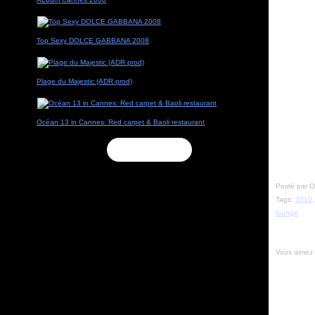
Top Sexy DOLCE GABBANA 2008
Plage du Majestic (ADR prod)
Océan 13 in Cannes: Red carpet & Baoli restaurant
Flux RSS
Posté par Ol
Tags:
2010
lounge
Vous aimez