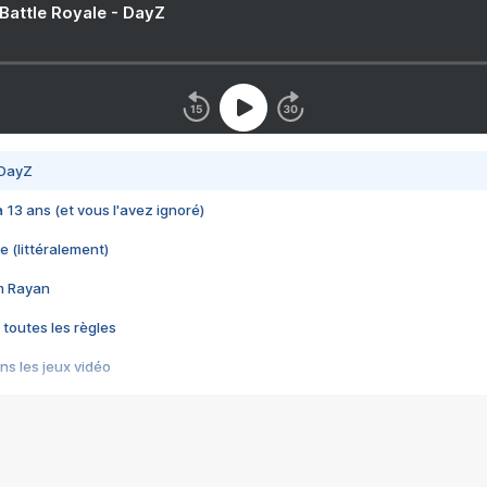
 Battle Royale - DayZ
 DayZ
 a 13 ans (et vous l'avez ignoré)
e (littéralement)
im Rayan
 toutes les règles
s les jeux vidéo
us choquant de Rockstar ? - Le scandale BULLY
e plus moche de Steam
du RÊVE tourne au CAUCHEMAR