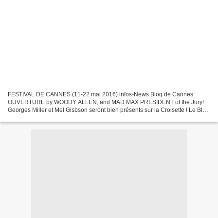
FESTIVAL DE CANNES (11-22 mai 2016) infos-News Blog de Cannes
OUVERTURE by WOODY ALLEN, and MAD MAX PRESIDENT of the Jury!
Georges Miller et Mel Gisbson seront bien présents sur la Croisette ! Le Blog
du Festival de Cannes va prendre ses quartiers sur...